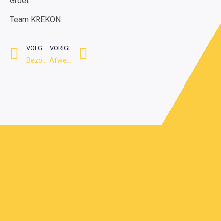
Groet
Team KREKON
VOLGENDE
VORIGE
Bezoek showtruck Balco
Afwezig