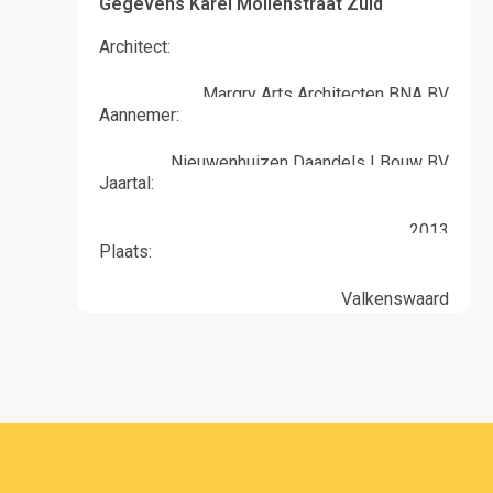
Gegevens Karel Mollenstraat Zuid
Architect:
Margry Arts Architecten BNA BV
Aannemer:
Nieuwenhuizen Daandels I Bouw BV
Jaartal:
2013
Plaats:
Valkenswaard